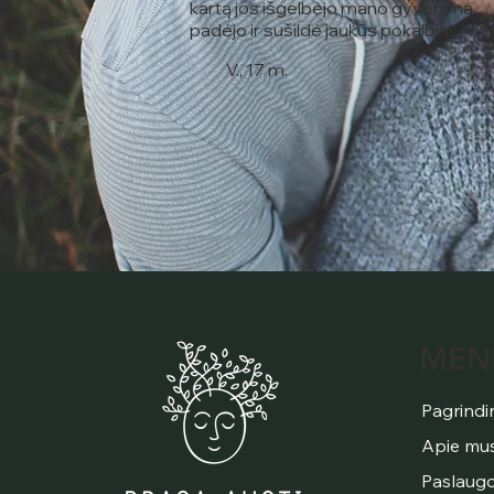
kartą jos išgelbėjo mano gyvenimą,
padėjo ir sušildė jaukūs pokalbiai.
V., 17 m.
MEN
Pagrindi
Apie mu
Paslaug