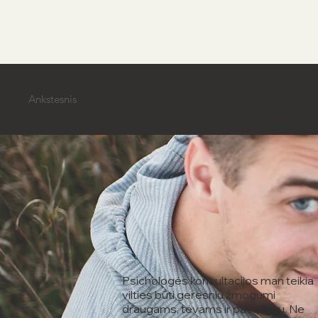
Ankstesnis
Psichologės konsultacijos man teikia
vilties būti geresniu žmogumi
draugams, tėvams ir pačiai sau. Ne