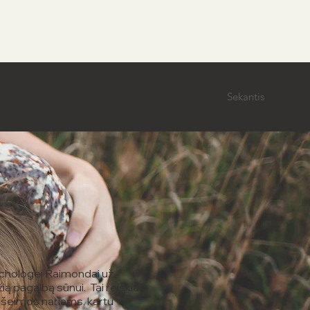
Sekantis
ichologei Raimondai už
ią pagalbą sūnui. Tai reiškia ir
 šeimos nariams, kartu