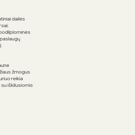
iniai dailės
sai;
 podilplominės
i paslaugų
.
Kaune
amžiaus žmogus
uriuo reikia
 su iškilusiomis