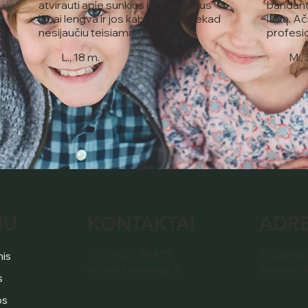
atvirauti apie sunkius išgyvenimus
bandant 
labai lengva ir jos kabinete aš niekad
laiką. A
nesijaučiu teisiama.
profesi
L., 18 m.
M.,
KONTAKTAI
ADR
IU
+370 607 89415
K. Donelai
nis
info@drasaaugti.lt
Kaunas, 
s
os