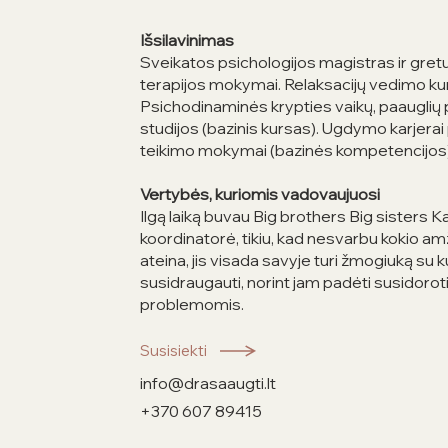
Išsilavinimas
Sveikatos psichologijos magistras ir gretut
terapijos mokymai. Relaksacijų vedimo kur
Psichodinaminės krypties vaikų, paauglių
studijos (bazinis kursas). Ugdymo karjera
teikimo mokymai (bazinės kompetencijos)
Vertybės, kuriomis vadovaujuosi
Ilgą laiką buvau Big brothers Big sisters 
koordinatorė, tikiu, kad nesvarbu kokio 
ateina, jis visada savyje turi žmogiuką su k
susidraugauti, norint jam padėti susidoroti
problemomis.
Susisiekti
info@drasaaugti.lt
+370 607 89415