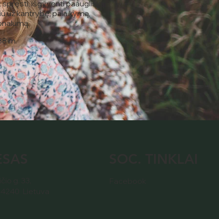
spręsti, išgyventi paauglišką
čiū už kantrybę, palaikymą,
onalumą.
 38 m.
SOC. TINKLAI
ESAS
čio g. 33,
Facebook
44240 Lietuva