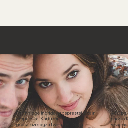
Psichologė Ingrida nepaprastai šilta ir
Ačiū ps
empatiška. Kartu mums pavyko
nuoširdž
greitai užmegzti tvarų ryšį. Su ja
visiems