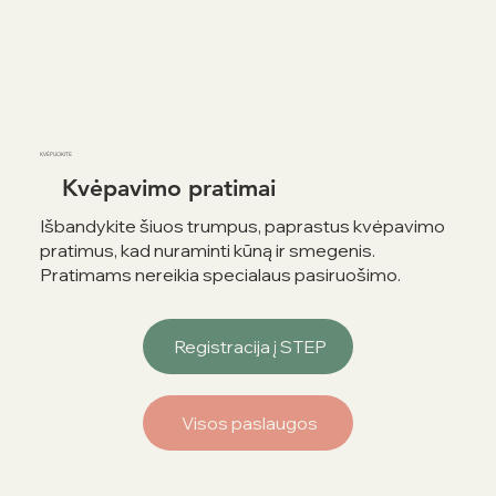
KVĖPUOKITE
Kvėpavimo pratimai
Išbandykite šiuos trumpus, paprastus kvėpavimo
pratimus, kad nuraminti kūną ir smegenis.
Pratimams nereikia specialaus pasiruošimo.
Registracija į STEP
Visos paslaugos